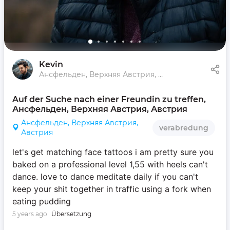
Kevin
Ансфельден, Верхняя Австрия, Австрия
Auf der Suche nach einer Freundin zu treffen, 
Ансфельден, Верхняя Австрия, Австрия
Ансфельден, Верхняя Австрия,
verabredung
Австрия
let's get matching face tattoos i am pretty sure you
baked on a professional level 1,55 with heels can't
dance. love to dance meditate daily if you can't
keep your shit together in traffic using a fork when
eating pudding
5 years ago
Übersetzung