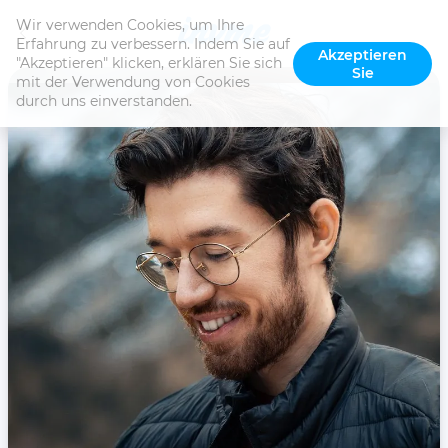
Wir verwenden Cookies, um Ihre 
Erfahrung zu verbessern. Indem Sie auf 
Akzeptieren
"Akzeptieren" klicken, erklären Sie sich 
Sie
mit der Verwendung von Cookies 
durch uns einverstanden.