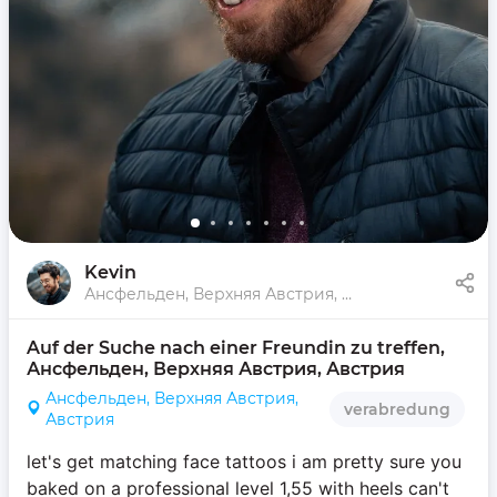
Kevin
Ансфельден, Верхняя Австрия, Австрия
Auf der Suche nach einer Freundin zu treffen, 
Ансфельден, Верхняя Австрия, Австрия
Ансфельден, Верхняя Австрия,
verabredung
Австрия
let's get matching face tattoos i am pretty sure you
baked on a professional level 1,55 with heels can't