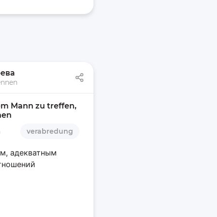
рева
ennen
m Mann zu treffen, 
nen 
n
verabredung
м, адекватным
тношений