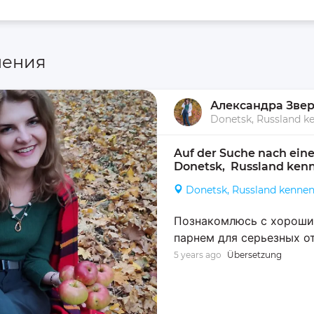
ления
Александра Зве
Donetsk, Russland k
Auf der Suche nach eine
Donetsk,  Russland ken
Donetsk, Russland kenne
Познакомлюсь с хороши
парнем для серьезных о
5 years ago
Übersetzung