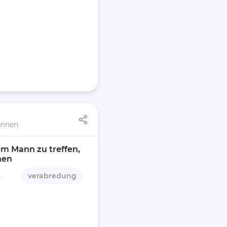
ennen
m Mann zu treffen, 
nen 
n
verabredung