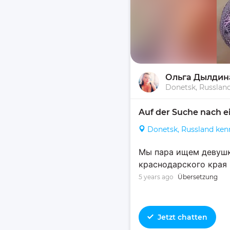
Ольга Дылдин
Donetsk, Russlan
Auf der Suche nach e
Donetsk, Russland ken
Мы пара ищем девушк
краснодарского края
5 years ago
Übersetzung
Jetzt chatten