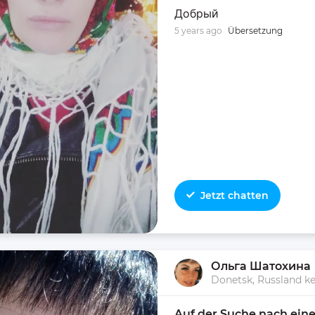
Добрый
5 years ago
Übersetzung
Jetzt chatten
Ольга Шатохина
Donetsk, Russland k
Auf der Suche nach eine