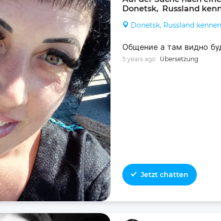
Donetsk,  Russland ken
Donetsk, Russland kenne
Общение а там видно бу
5 years ago
Übersetzung
Jetzt chatten