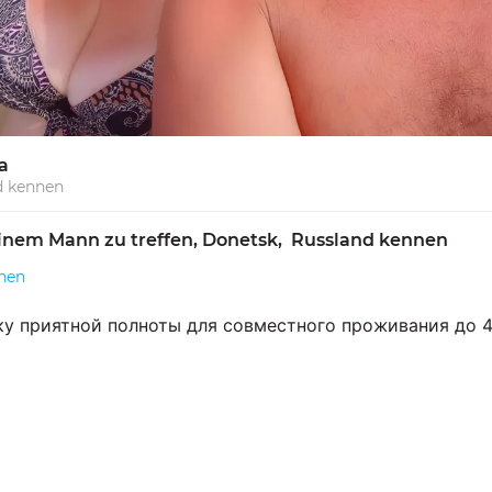
а
d kennen
inem Mann zu treffen, Donetsk,  Russland kennen 
nen
у приятной полноты для совместного проживания до 45