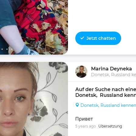
Jetzt chatten
Marina Deyneka
Donetsk, Russland k
Auf der Suche nach eine
Donetsk,  Russland ken
Donetsk, Russland kenne
Привет
5 years ago
Übersetzung