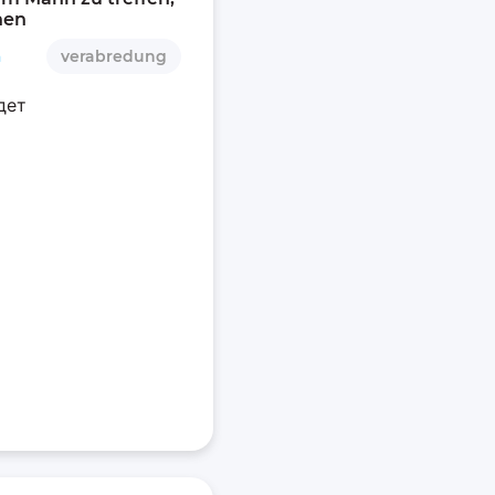
nen 
n
verabredung
дет