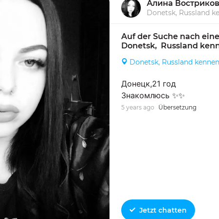
Алина Вострико
Donetsk, Russland k
Auf der Suche nach eine
Donetsk,  Russland ken
Donetsk, Russland kenne
Донецк,21 год
Знакомлюсь ✨✨
5 years ago
Übersetzung
Jetzt chatten