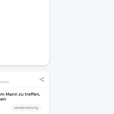
ennen
m Mann zu treffen, 
nen 
n
verabredung