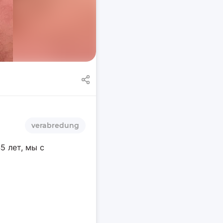
verabredung
 лет, мы с