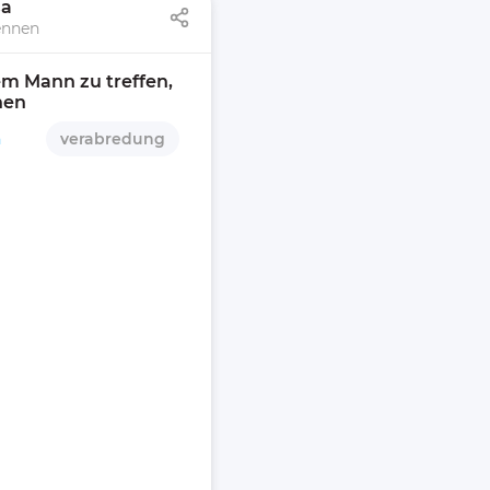
ва
ennen
m Mann zu treffen, 
nen 
n
verabredung