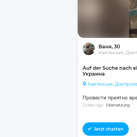
Ваня
, 30
Кам'янське, Дне
Auf der Suche nach e
Украина
Кам'янське, Днепроп
Провести приятно вре
2 years ago
Übersetzung
Jetzt chatten