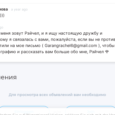
нова
a year ago
)))
go
 меня зовут Рэйчел, и я ищу настоящую дружбу и
ому я связалась с вами, пожалуйста, если вы не против
тили на мое письмо ( Garangrachel6@gmail.com ), чтобы
графию и рассказать вам больше обо мне, Рэйчел 🌹
ления
Для просмотра всех объявлений вам необходимо
или
Einloggen
Join