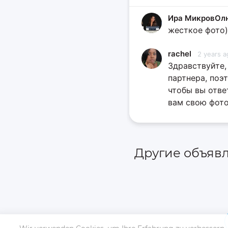
Ира МикровОл
жесткое фото)
rachel
2 years a
Здравствуйте,
партнера, поэт
чтобы вы отве
вам свою фото
Другие объяв