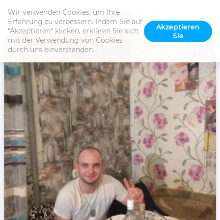
Wir verwenden Cookies, um Ihre 
Erfahrung zu verbessern. Indem Sie auf 
Akzeptieren
"Akzeptieren" klicken, erklären Sie sich 
Sie
mit der Verwendung von Cookies 
durch uns einverstanden.