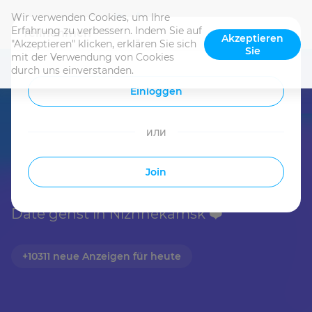
Wir verwenden Cookies, um Ihre 
DE
Erfahrung zu verbessern. Indem Sie auf 
Teilnehmen
Akzeptieren
"Akzeptieren" klicken, erklären Sie sich 
Sie
mit der Verwendung von Cookies 
durch uns einverstanden.
Einloggen
или
Dating in Nizhnekamsk
Join
Wähle aus, mit wem du heute auf ein 
Date gehst in Nizhnekamsk ❤️️️
+10311 neue Anzeigen für heute