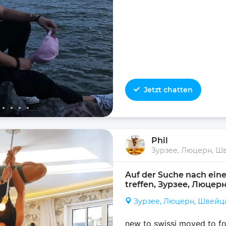
Jetzt chatten
Phil
Auf der Suche nach eine
treffen, Зурзее, Люце
Зурзее, Люцерн, Швейц
new to swissi moved to f