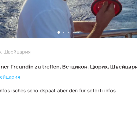
х, Швейцария
iner Freundin zu treffen, Ветцикон, Цюрих, Швейцар
вейцария
infos isches scho dspaat aber den für soforti infos