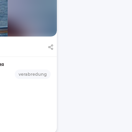
ия
verabredung