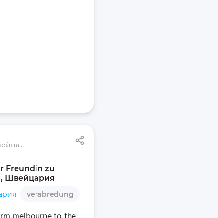
Зурзее, Люцерн, Швейцария
r Freundin zu 
рн, Швейцария
ария
verabredung
orm melbourne to the