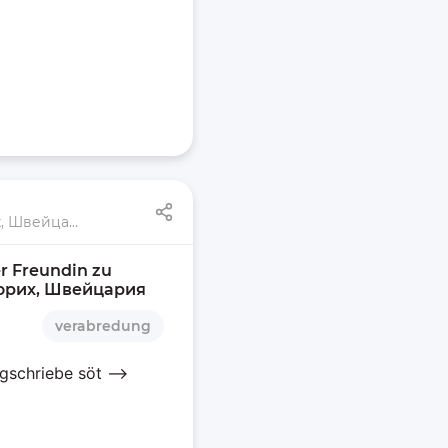
Регенсдорф, Цюрих, Швейцария
r Freundin zu 
Цюрих, Швейцария
verabredung
ggschriebe söt —>