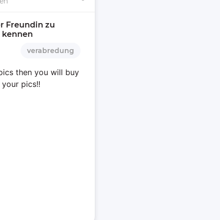
nen
r Freundin zu 
z kennen 
verabredung
pics then you will buy
 your pics!!