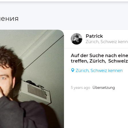
ления
Patrick
Zürich, Schweiz ken
Auf der Suche nach eine
treffen, Zürich,  Schwei
Zürich, Schweiz kennen
5 years ago
Übersetzung