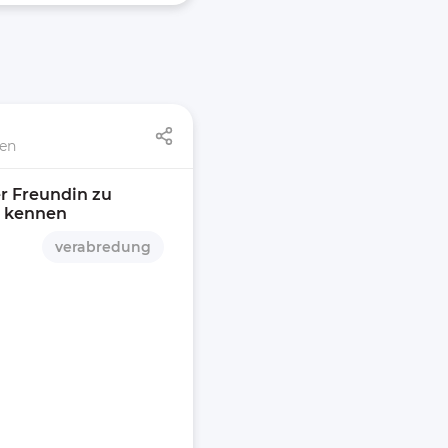
nen
r Freundin zu 
z kennen 
verabredung