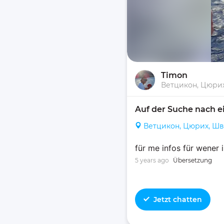
Timon
Ветцикон, Цюри
Auf der Suche nach e
Ветцикон, Цюрих, Ш
für me infos für wener 
5 years ago
Übersetzung
Jetzt chatten