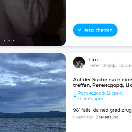
Jetzt chatten
Tim
Auf der Suche nach eine
treffen, Регенсдорф, 
Регенсдорф, Цюрих,
Швейцария
98‘ fallsi da ned grad zru
5 years ago
Übersetzung