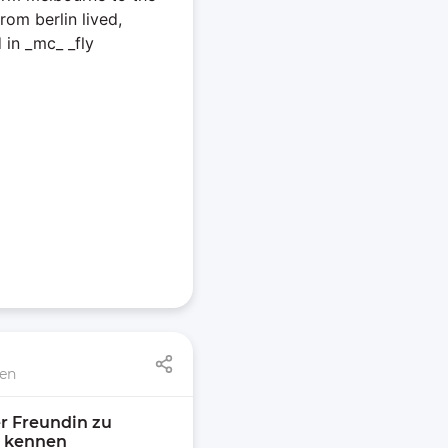
rom berlin lived,
 in _mc_ _fly
nen
r Freundin zu 
z kennen 