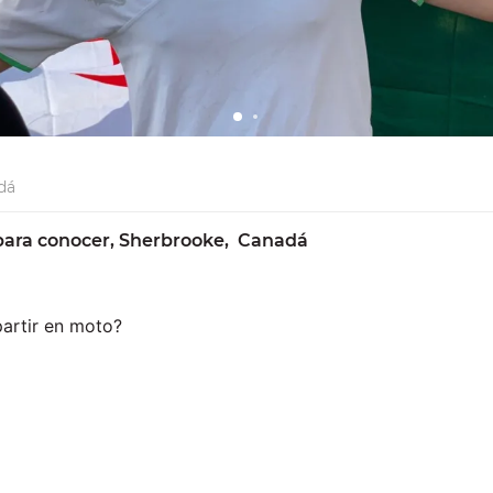
dá
ara conocer, Sherbrooke,  Canadá 
partir en moto?