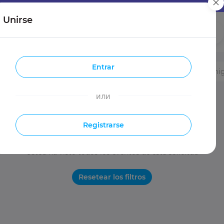
Unirse
Chicas
Chicos
Entrar
Entradas
Viajes
Hacer nuevos ami
или
Registrarse
Usted ha visto todos los eventos de esta solicitud
Resetear los filtros