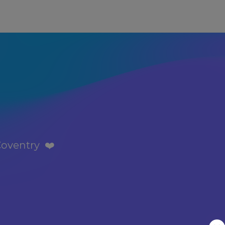
oventry  ❤️️