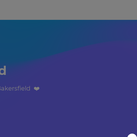
d 
kersfield  ❤️️