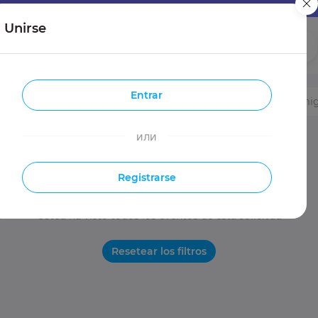
Unirse
Chicas
Chicos
Entrar
Entradas
Viajes
Hacer nuevos ami
или
Registrarse
Usted ha visto todos los eventos de esta solicitud
Resetear los filtros