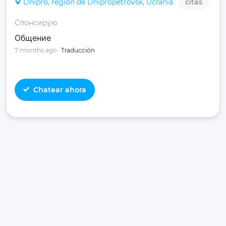
Dnipro, región de Dnipropetrovsk, Ucrania
citas
Спонсирую
Общение
7 months ago
Traducción
Chatear ahora