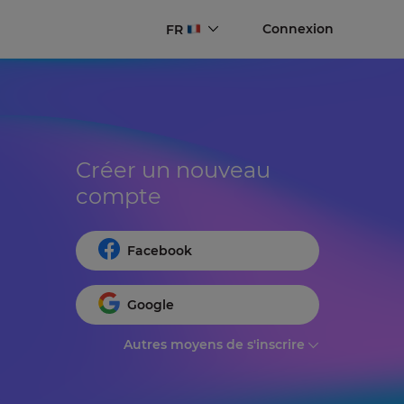
Connexion
FR
Créer un nouveau 
compte
Facebook
Google
Autres moyens de s'inscrire