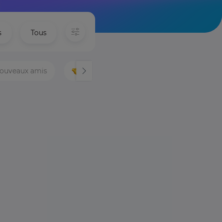
s
Tous
 nouveaux amis
Louer un ami
Langues