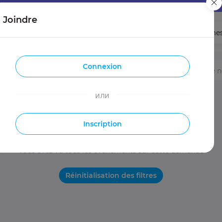
Joindre
Femmes
Homme
Connexion
es
Entrées
Voyages
Se faire de
или
Inscription
Vous avez vu tous les événements sur cette demande
Réinitialisation des filtres