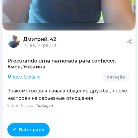
Дмитрий
, 42
Киев, Украина
Procurando uma namorada para conhecer, 
Киев, Украина
Kiev, Ucrânia
datação
Знакомство для начала общение дружба , после
настроен на серьезные отношения
7 months ago
Tradução
Bater papo