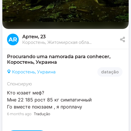
Артем
, 23
AR
Коростень, Житомирская область, Украина
Procurando uma namorada para conhecer, 
Коростень, Украина
Коростень, Украина
datação
Спонсирую
Кто юзает меф?
Мне 22 185 рост 85 кг симпатичный
Го вместе поюзаем , я проплачу
6 months ago
Tradução