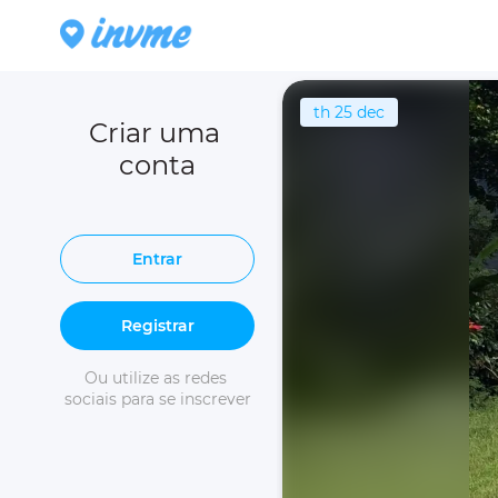
th 25 dec
Criar uma 
conta
Entrar
Registrar
Ou utilize as redes 
sociais para se inscrever