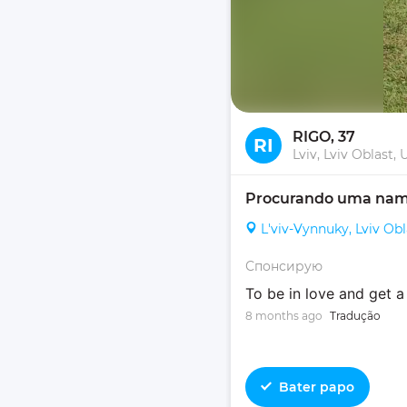
RIGO
, 37
RI
Lviv, Lviv Oblast, 
Procurando uma namor
L'viv-Vynnuky, Lviv Obl
Спонсирую
To be in love and get a
8 months ago
Tradução
Bater papo