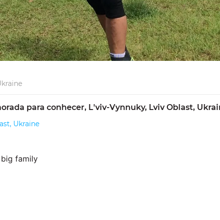
Ukraine
ada para conhecer, L'viv-Vynnuky, Lviv Oblast, Ukra
ast, Ukraine
 big family