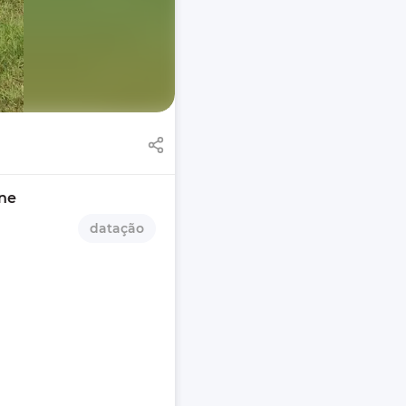
ine
datação