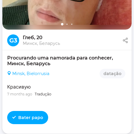
Глеб
, 20
G3
Минск, Беларусь
Procurando uma namorada para conhecer, 
Минск, Беларусь
Minsk, Bielorrusia
datação
Красивую
7 months ago
Tradução
Bater papo