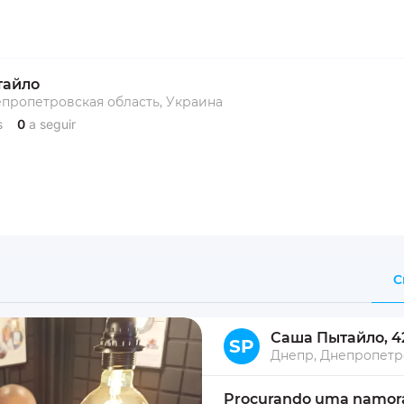
тайло
епропетровская область, Украина
s
0
a seguir
C
Саша Пытайло
, 4
SP
Procurando uma namorad