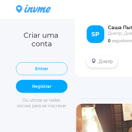
Саша Пы
SP
Днепр, Дн
Criar uma 
0
seguidore
conta
Днепр
Entrar
Registrar
Ou utilize as redes 
sociais para se inscrever