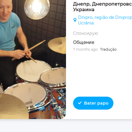
Днепр, Днепропетровск
Украина
Dnipro, região de Dniprop
Ucrânia
Спонсирую
Общение
7 months ago
Tradução
Bater papo