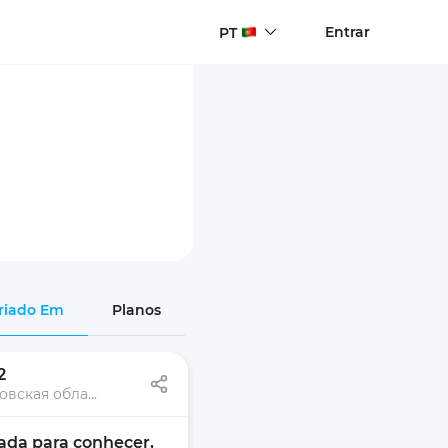
Entrar
PT
riado Em
Planos
2
Днепр, Днепропетровская область, Украина
a para conhecer, 