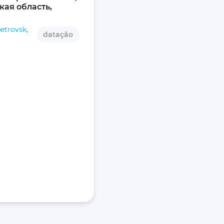
ая область, 
etrovsk,
datação