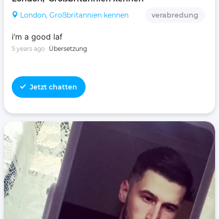
London, Großbritannien kennen
verabredung
i’m a good laf
5 years ago
Übersetzung
Jetzt chatten