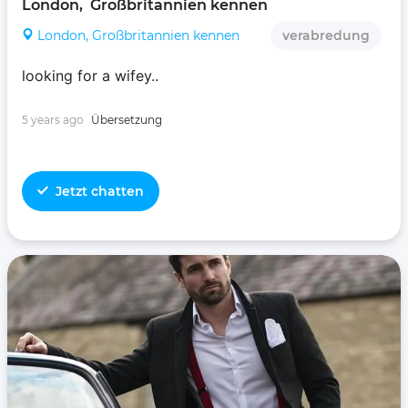
London,  Großbritannien kennen 
London, Großbritannien kennen
verabredung
looking for a wifey..
5 years ago
Übersetzung
Jetzt chatten