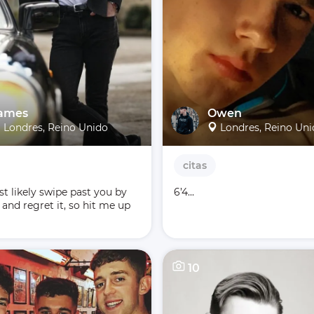
ames
Owen
Londres, Reino Unido
Londres, Reino Un
citas
st likely swipe past you by 
6’4...
and regret it, so hit me up

10