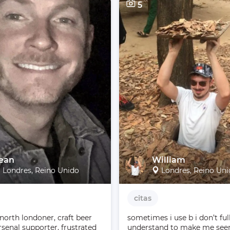
5
ean
William
Londres, Reino Unido
Londres, Reino Un
citas
north londoner, craft beer 
sometimes i use b i don’t full
arsenal supporter, frustrated 
understand to make me see