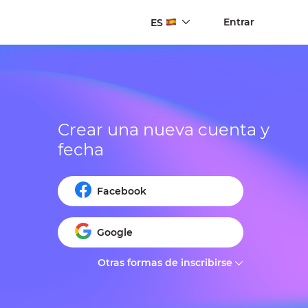
Entrar
ES
Crear una nueva cuenta y 
fecha
Facebook
Google
Otras formas de inscribirse