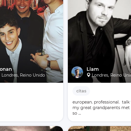
onan
Liam
Londres, Reino Unido
Londres, Reino Un
citas
european. professional.  talk 
my great grandparents met 
so ...