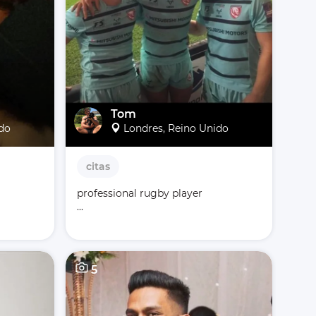
Tom
ido
Londres, Reino Unido
citas
professional rugby player 

...
5