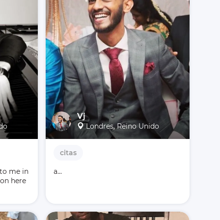
Vj
ido
Londres, Reino Unido
citas
to me in 
a...
on here 