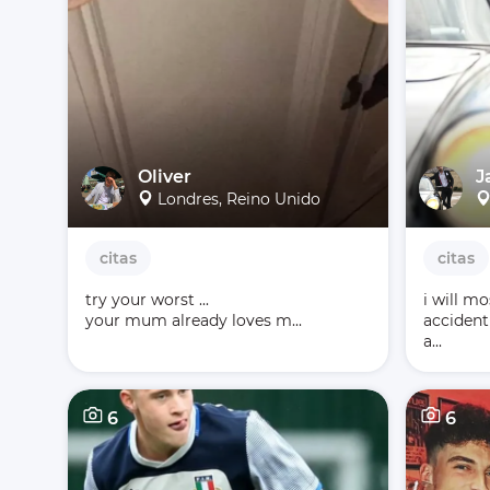
Oliver
J
Londres, Reino Unido
citas
citas
try your worst ...

i will mo
your mum already loves m...
accident 
a...
6
6