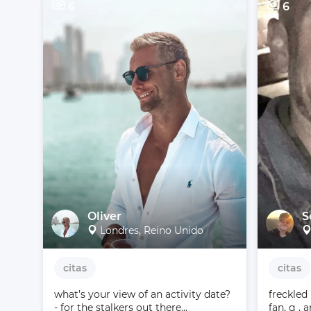
6
6
Oliver
S
Londres, Reino Unido
citas
citas
what’s your view of an activity date?  
freckled 
- for the stalkers out there...
fan, g , 