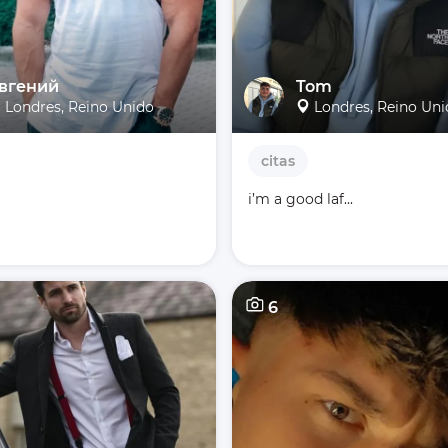
вгений
Tom
Londres, Reino Unido
Londres, Reino Un
citas
i’m a good laf...
6