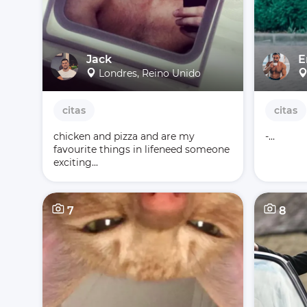
Jack
Е
Londres, Reino Unido
citas
citas
chicken and pizza and are my 
-...
favourite things in life‍‍need someone 
exciting...
7
8