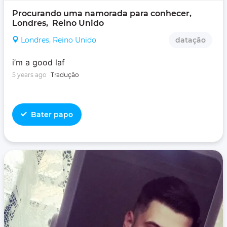
Procurando uma namorada para conhecer, 
Londres,  Reino Unido
Londres, Reino Unido
datação
i’m a good laf
5 years ago
Tradução
Bater papo