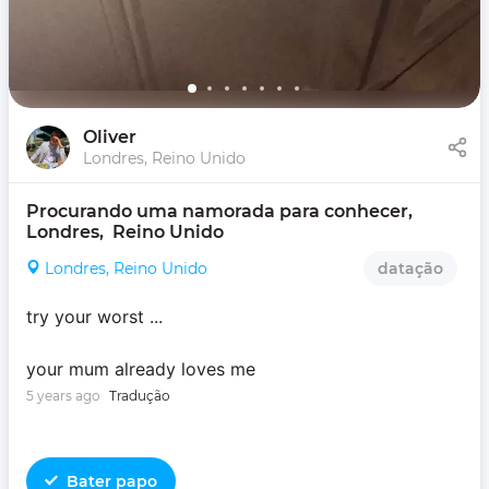
Oliver
Londres, Reino Unido
Procurando uma namorada para conhecer, 
Londres,  Reino Unido
Londres, Reino Unido
datação
try your worst ...
your mum already loves me
5 years ago
Tradução
Bater papo