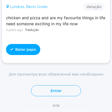
Londres, Reino Unido
datação
chicken and pizza and are my favourite things in life‍‍
need someone exciting in my life now
5 years ago
Tradução
Bater papo
Для просмотра всех объявлений вам необходимо
Entrar
или