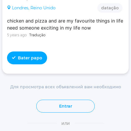
Londres, Reino Unido
datação
chicken and pizza and are my favourite things in life‍‍
need someone exciting in my life now
5 years ago
Tradução
Bater papo
Для просмотра всех объявлений вам необходимо
Entrar
или