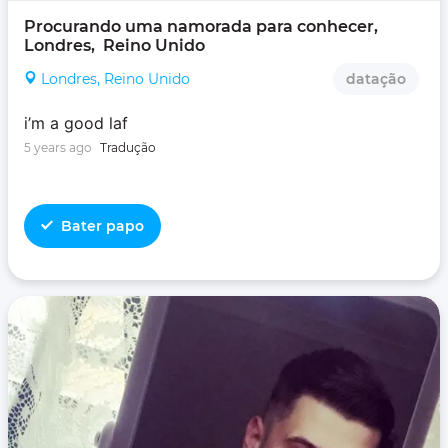
Procurando uma namorada para conhecer, 
Londres,  Reino Unido
Londres, Reino Unido
datação
i’m a good laf
5 years ago
Tradução
Bater papo